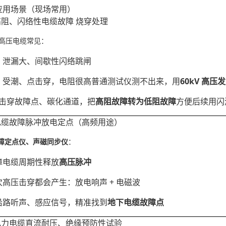
应用场景（现场常用）
高阻、闪络性电缆故障 烧穿处理
kV 高压电缆常见：
、泄漏大、间歇性闪络跳闸
、受潮、点击穿，电阻很高普通测试仪测不出来，用
60kV 高压
击穿故障点、碳化通道，把
高阻故障转为低阻故障
方便后续用闪
：电缆故障脉冲放电定点（高频用途）
障定点仪、声磁同步仪
：
障电缆周期性释放
高压脉冲
高压击穿都会产生：放电响声 + 电磁波
沿路听声、感应信号，精准找到
地下电缆故障点
：电力电缆直流耐压、绝缘预防性试验