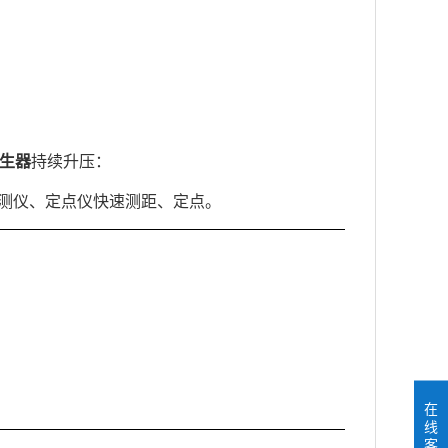
发生器
持续升压：
测仪、定点仪快速测距、定点。
在
线
客