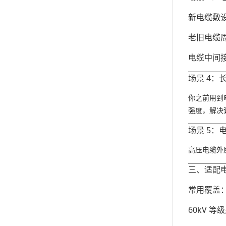
新电缆敷
老旧电缆
电缆中间
场景 4
你之前用到
强度，解决
场景 5：
高压电缆外
三、适配
常用覆盖
60kV 