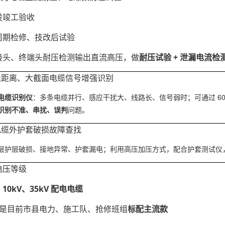
设竣工验收
周期检修、技改后试验
接头、终端头耐压检测输出直流高压，做
耐压试验 + 泄漏电流检
：长距离、大截面电缆信号增强识别
电缆识别仪
：多条电缆并行、感应干扰大、线路长、信号弱时；可通过 60
识别不准、串扰、误判
问题。
电缆外护套破损故障查找
层护层破损、接地异常、护套漏电；利用高压加压方式，配合护套测试仪
电压等级
：
10kV、35kV 配电电缆
等级是目前市县电力、施工队、抢修班组
标配主流款