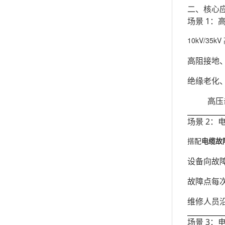
二、核心
场景 1：
10kV/35
高阻接地
绝缘老化
高压
场景 2
搭配
电缆故
设备向故
故障点每次
维修人员
场景 3